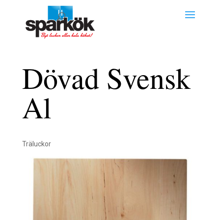
Dövad Svensk
Al
Träluckor