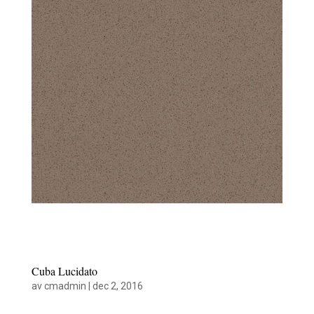
Cuba Lucidato
av
cmadmin
|
dec 2, 2016