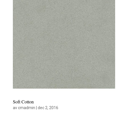
Soft Cotton
av
cmadmin
|
dec 2, 2016