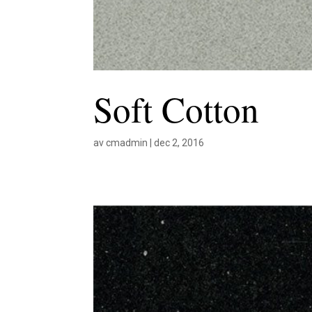
Soft Cotton
av
cmadmin
|
dec 2, 2016