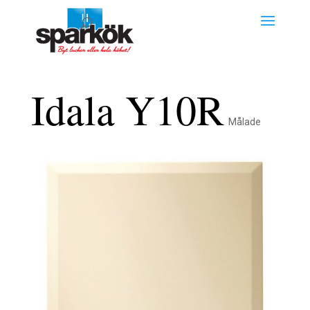
Idala Y10R
Målade